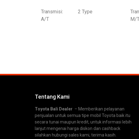
Transmisi:
2 Type
Tran
A/T
M/
Tentang Kami
Toyota Bali Dealer
– Memberikan pelayanan
penjualan untuk semua tipe mobil Toyota baik itu
secara tunai maupun kredit, untuk informasi lebih
lanjut mengenai harga diskon dan cashback
silahkan hubungi sales kami, terima kasih.