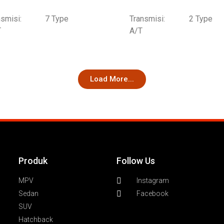
smisi:
7 Type
Transmisi:
2 Type
T
A/T
Load More...
Produk
Follow Us
MPV
Instagram
Sedan
Facebook
SUV
Hatchback