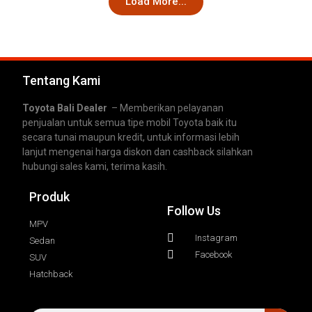
Load More...
Tentang Kami
Toyota Bali Dealer
– Memberikan pelayanan
penjualan untuk semua tipe mobil Toyota baik itu
secara tunai maupun kredit, untuk informasi lebih
lanjut mengenai harga diskon dan cashback silahkan
hubungi sales kami, terima kasih.
Produk
Follow Us
MPV
Instagram
Sedan
Facebook
SUV
Hatchback