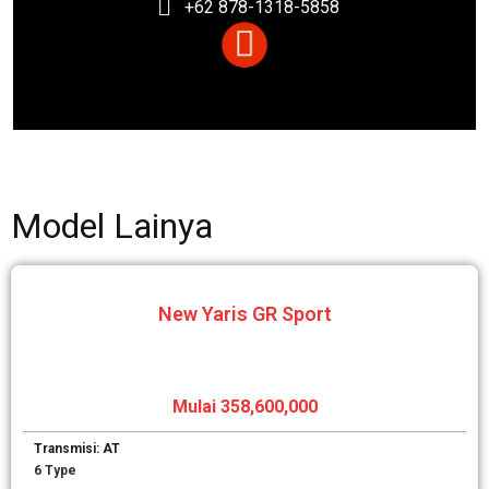
+62 878-1318-5858
Model Lainya
New Yaris GR Sport
Mulai 358,600,000
Transmisi: AT
6 Type