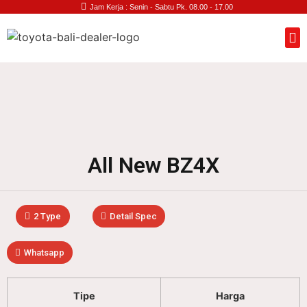
Jam Kerja : Senin - Sabtu Pk. 08.00 - 17.00
All New BZ4X
2 Type
Detail Spec
Whatsapp
Tipe
Harga