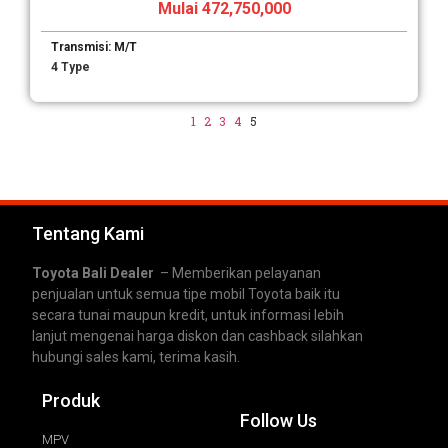
Mulai 472,750,000
Transmisi: M/T
4 Type
1
2
3
4
5
Tentang Kami
Toyota Bali Dealer
– Memberikan pelayanan
penjualan untuk semua tipe mobil Toyota baik itu
secara tunai maupun kredit, untuk informasi lebih
lanjut mengenai harga diskon dan cashback silahkan
hubungi sales kami, terima kasih.
Produk
Follow Us
MPV