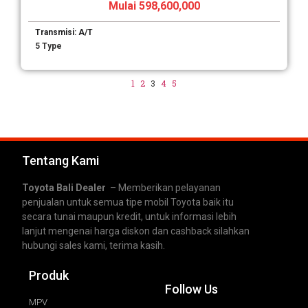
Mulai 598,600,000
Transmisi: A/T
5 Type
1
2
3
4
5
Tentang Kami
Toyota Bali Dealer
– Memberikan pelayanan
penjualan untuk semua tipe mobil Toyota baik itu
secara tunai maupun kredit, untuk informasi lebih
lanjut mengenai harga diskon dan cashback silahkan
hubungi sales kami, terima kasih.
Produk
Follow Us
MPV